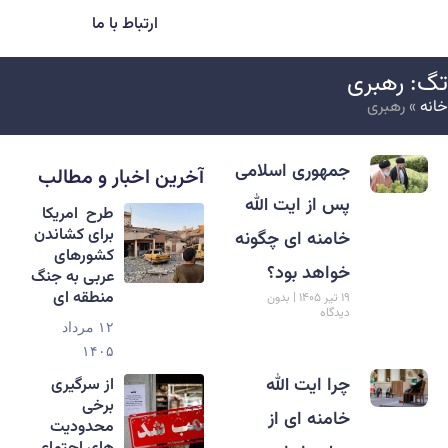
ارتباط با ما
گ: رهبری
انه
»
رهبری
جمهوری اسلامی
آخرین اخبار و مطالب
پس از ایت الله
طرح امریکا
برای کشاندن
خامنه ای چگونه
کشورهای
خواهد بود؟
عربی به جنگ
منطقه ای
۱۹ تیر ۱۴۰۵
بدون
دیدگاه
۱۲ مرداد
۱۴۰۵
چرا ایت الله
از سرگیری
برخی
خامنه ای از
محدودیت