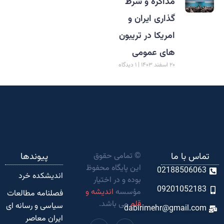
مذاکره و شرط
گذاری ایران و
امریکا در تریبون
های عمومی
۲۰ اسفند ۱۴۰۳
۱ دیدگاه
تماس با ما
© تمامی حقوق
پیوندها
این پایگاه محفوظ
02188506063
اندیشکده‌ خرد
بوده و در اختیار
09201052183
مؤسسه
اندیشه و
فصلنامه مطالعات
قلم
می باشد.
سیاسی و رسانه ای
dabirimehr@gmail.com
ایران معاصر