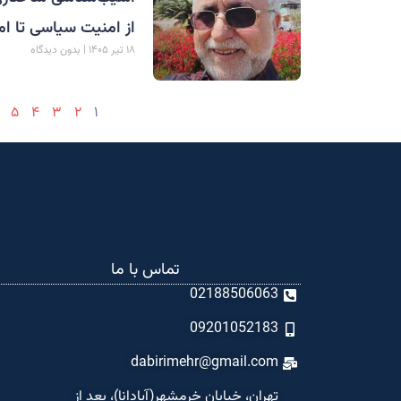
از امنیت سیاسی تا ام
۱۸ تیر ۱۴۰۵
بدون دیدگاه
۵
۴
۳
۲
۱
تماس با ما
02188506063
09201052183
dabirimehr@gmail.com
تهران، خیابان خرمشهر(آپادانا)، بعد از