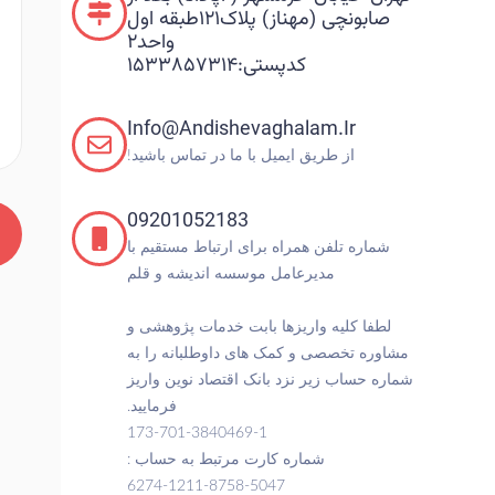
صابونچی (مهناز) پلاک۱۲۱طبقه اول
واحد۲
۱۵۳۳۸۵۷۳۱۴
Info@andishevag
ل با ما در تماس باشید!
09201052183
ارسال پیام
 برای ارتباط مستقیم با
 موسسه اندیشه و قلم
ا بابت خدمات پژوهشی و
 های داوطلبانه را به
انک اقتصاد نوین واریز
فرمایید.
173-701-3840469-1
کارت مرتبط به حساب :
6274-1211-8758-504