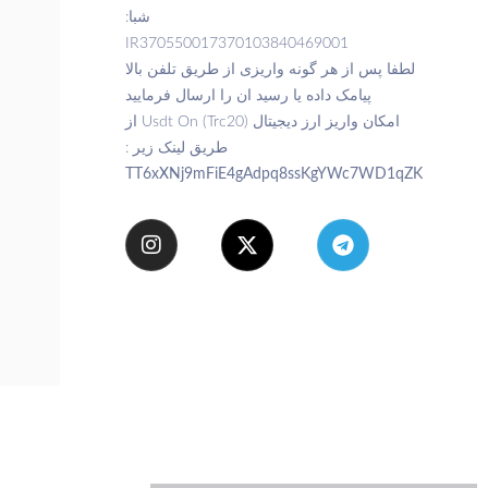
شبا:
IR370550017370103
ریزی از طریق تلفن بالا
سید ان را ارسال فرمایید
امکان واریز ارز دیجیتال Usdt On (trc20) از
طریق لینک زیر :
TT6xXNj9mFiE4gAd