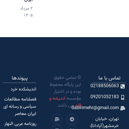
۲ مرداد
۱۴۰۵
تماس با ما
© تمامی حقوق
پیوندها
این پایگاه محفوظ
02188506063
اندیشکده‌ خرد
بوده و در اختیار
09201052183
مؤسسه
اندیشه و
فصلنامه مطالعات
قلم
می باشد.
سیاسی و رسانه ای
dabirimehr@gmail.com
ایران معاصر
تهران، خیابان
روزنامه عربی النهار
خرمشهر(آپادانا)،