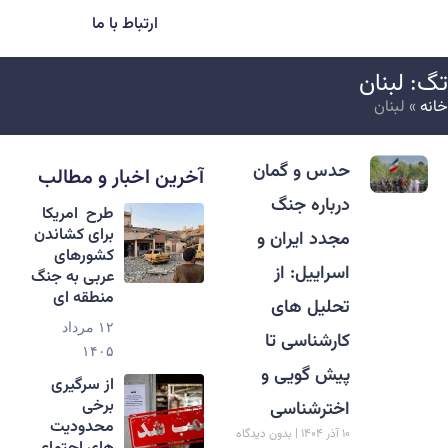
ارتباط با ما
گ: لبنان
انه
»
لبنان
حدس و گمان
آخرین اخبار و مطالب
درباره جنگ
طرح امریکا
برای کشاندن
مجدد ایران و
کشورهای
اسراییل: از
عربی به جنگ
منطقه ای
تحلیل های
۱۲ مرداد
کارشناسی تا
۱۴۰۵
پیش گویی و
از سرگیری
برخی
اخترشناسی
محدودیت
۱۰ آذر ۱۴۰۴
بدون دیدگاه