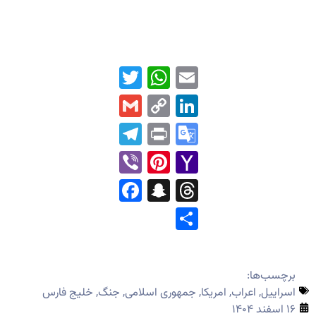
WhatsApp
Twitter
Email
Gmail
LinkedIn
Copy
Link
Telegram
Print
Google
Translate
Pinterest
Viber
Yahoo
Mail
Facebook
Snapchat
Threads
Share
برچسب‌ها:
اسراییل
,
اعراب
,
امریکا
,
جمهوری اسلامی
,
جنگ
,
خلیج فارس
۱۶ اسفند ۱۴۰۴