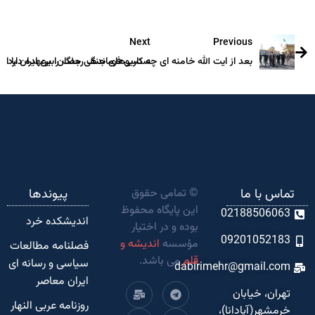
Next
Previous
بعد از ایت الله خامنه ای چه کسی فرماندهی جنگ را برعهده دارد؟
سناریوهای جنگ رمضان بین ایران با امریک
تماس با ما
© تمامی حقوق
پیوندها
این پایگاه محفوظ
02188506063
اندیشکده‌ خرد
بوده و در اختیار
09201052183
مؤسسه
اندیشه و
فصلنامه مطالعات
قلم
می باشد.
سیاسی و رسانه ای
dabirimehr@gmail.com
ایران معاصر
تهران، خیابان
روزنامه عربی النهار
خرمشهر(آپادانا)،