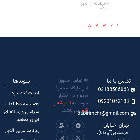
۶ خرداد ۱۴۰۵
بدون
دیدگاه
۵
۴
۳
۲
۱
تماس با ما
© تمامی حقوق
پیوندها
این پایگاه محفوظ
02188506063
اندیشکده‌ خرد
بوده و در اختیار
09201052183
مؤسسه
اندیشه و
فصلنامه مطالعات
قلم
می باشد.
سیاسی و رسانه ای
dabirimehr@gmail.com
ایران معاصر
تهران، خیابان
روزنامه عربی النهار
خرمشهر(آپادانا)،