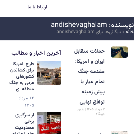
ارتباط با ما
ویسنده:
andishevaghalam
انه
»
بایگانی‌ها برای andishevaghalam
حملات متقابل
آخرین اخبار و مطالب
ایران و امریکا:
طرح امریکا
برای کشاندن
مقدمه جنگ
کشورهای
تمام عیار یا
عربی به جنگ
منطقه ای
پیش زمینه
۱۲ مرداد
توافق نهایی
۱۴۰۵
۲ مرداد ۱۴۰۵
بدون
دیدگاه
از سرگیری
برخی
محدودیت