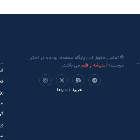
© تمامی حقوق این پایگاه محفوظ بوده و در اختیار
مؤسسه
اندیشه و قلم
می باشد.
ان
فص
العربية
|
English
رو
مر
گر
وز
مو