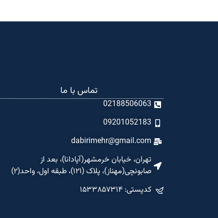
تماس با ما
02188506063
09201052183
dabirimehr@gmail.com
تهران، خیابان خرمشهر(آپادانا)، بعد از
صابونچی(مهناز)، پلاک (۱۲۱)، طبقه اول، واحد(۲)
کدپستی: ۱۵۳۳۸۵۷۳۱۴