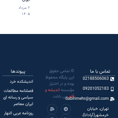
۲ مرداد
۱۴۰۵
تماس با ما
© تمامی حقوق
پیوندها
این پایگاه محفوظ
02188506063
اندیشکده‌ خرد
بوده و در اختیار
09201052183
مؤسسه
اندیشه و
فصلنامه مطالعات
قلم
می باشد.
سیاسی و رسانه ای
dabirimehr@gmail.com
ایران معاصر
تهران، خیابان
روزنامه عربی النهار
خرمشهر(آپادانا)،