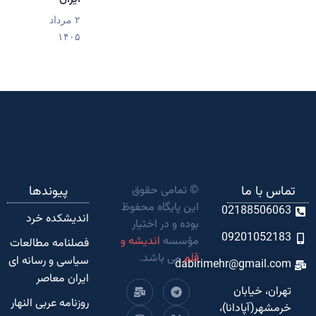
۲ مرداد
۱۴۰۵
تماس با ما
© تمامی حقوق
پیوندها
این پایگاه محفوظ
02188506063
اندیشکده‌ خرد
بوده و در اختیار
09201052183
مؤسسه
اندیشه و
فصلنامه مطالعات
قلم
می باشد.
سیاسی و رسانه ای
dabirimehr@gmail.com
ایران معاصر
تهران، خیابان
روزنامه عربی النهار
خرمشهر(آپادانا)،