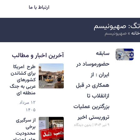
ارتباط با ما
گ: صهیونیسم
انه
»
صهیونیسم
سابقه
آخرین اخبار و مطالب
حضورموساد در
طرح امریکا
برای کشاندن
ایران : از
کشورهای
همکاری در قبل
عربی به جنگ
منطقه ای
ازانقلاب تا
۱۲ مرداد
بزرگترین عملیات
۱۴۰۵
تروریستی اخیر
از سرگیری
۹ تیر ۱۴۰۴
بدون دیدگاه
برخی
محدودیت