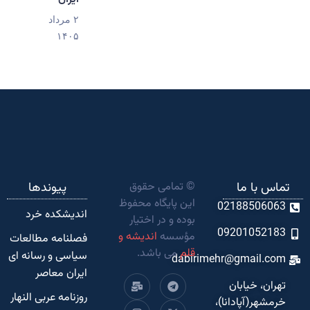
۲ مرداد
۱۴۰۵
تماس با ما
© تمامی حقوق
پیوندها
این پایگاه محفوظ
02188506063
اندیشکده‌ خرد
بوده و در اختیار
09201052183
مؤسسه
اندیشه و
فصلنامه مطالعات
قلم
می باشد.
سیاسی و رسانه ای
dabirimehr@gmail.com
ایران معاصر
تهران، خیابان
روزنامه عربی النهار
خرمشهر(آپادانا)،