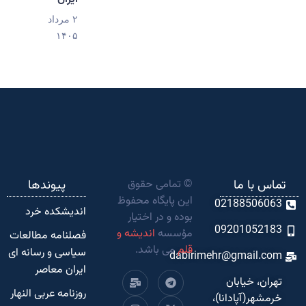
۲ مرداد
۱۴۰۵
تماس با ما
© تمامی حقوق
پیوندها
این پایگاه محفوظ
02188506063
اندیشکده‌ خرد
بوده و در اختیار
09201052183
مؤسسه
اندیشه و
فصلنامه مطالعات
قلم
می باشد.
سیاسی و رسانه ای
dabirimehr@gmail.com
ایران معاصر
تهران، خیابان
روزنامه عربی النهار
خرمشهر(آپادانا)،