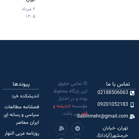
۲ مرداد
۱۴۰۵
تماس با ما
© تمامی حقوق
پیوندها
این پایگاه محفوظ
02188506063
اندیشکده‌ خرد
بوده و در اختیار
09201052183
مؤسسه
اندیشه و
فصلنامه مطالعات
قلم
می باشد.
سیاسی و رسانه ای
dabirimehr@gmail.com
ایران معاصر
تهران، خیابان
روزنامه عربی النهار
خرمشهر(آپادانا)،