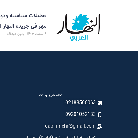
تحلیلات سیاسیه ودولی
مهر فی جریده النهار ا
۹ اسفند ۱۴۰۳
بدون دیدگاه
تماس با ما
02188506063
09201052183
dabirimehr@gmail.com