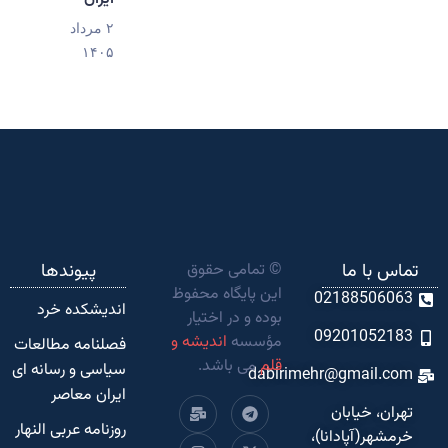
۲ مرداد
۱۴۰۵
تماس با ما
© تمامی حقوق
پیوندها
این پایگاه محفوظ
02188506063
اندیشکده‌ خرد
بوده و در اختیار
09201052183
مؤسسه
اندیشه و
فصلنامه مطالعات
قلم
می باشد.
سیاسی و رسانه ای
dabirimehr@gmail.com
ایران معاصر
تهران، خیابان
روزنامه عربی النهار
خرمشهر(آپادانا)،