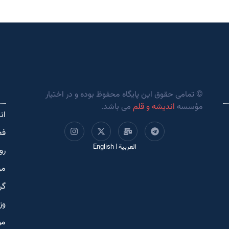
© تمامی حقوق این پایگاه محفوظ بوده و در اختیار
مؤسسه
اندیشه و قلم
می باشد.
ان
فص
العربية
|
English
رو
مر
گر
وز
مو