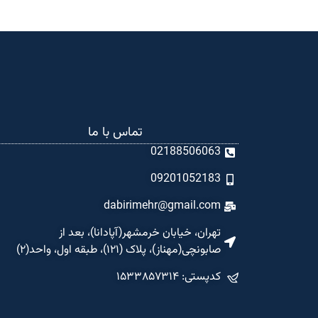
تماس با ما
02188506063
09201052183
dabirimehr@gmail.com
تهران، خیابان خرمشهر(آپادانا)، بعد از
صابونچی(مهناز)، پلاک (۱۲۱)، طبقه اول، واحد(۲)
کدپستی: ۱۵۳۳۸۵۷۳۱۴