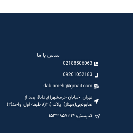
تماس با ما
02188506063
09201052183
dabirimehr@gmail.com
تهران، خیابان خرمشهر(آپادانا)، بعد از
صابونچی(مهناز)، پلاک (۱۲۱)، طبقه اول، واحد(۲)
کدپستی: ۱۵۳۳۸۵۷۳۱۴