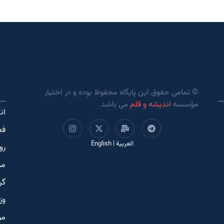
© تمامی حقوق این پایگاه محفوظ بوده و در اختیار
مؤسسه
اندیشه و قلم
می باشد.
ان
فص
العربية
|
English
رو
مر
گر
وز
مو