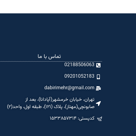
تماس با ما
02188506063
09201052183
dabirimehr@gmail.com
تهران، خیابان خرمشهر(آپادانا)، بعد از
صابونچی(مهناز)، پلاک (۱۲۱)، طبقه اول، واحد(۲)
کدپستی: ۱۵۳۳۸۵۷۳۱۴