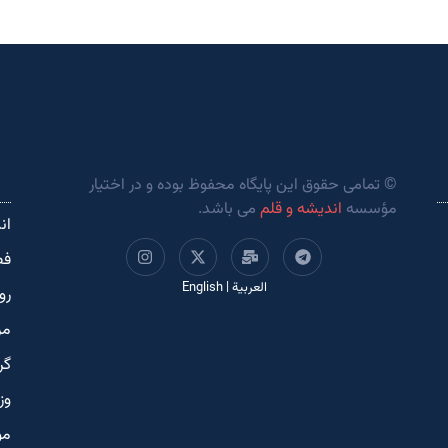
© تمامی حقوق این پایگاه محفوظ بوده و در اختیار
مؤسسه
اندیشه و قلم
می باشد.
ان
فص
العربية
|
English
رو
مر
گر
وز
مو