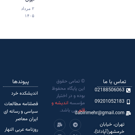
۲ مرداد
۱۴۰۵
تماس با ما
© تمامی حقوق
پیوندها
این پایگاه محفوظ
02188506063
اندیشکده‌ خرد
بوده و در اختیار
09201052183
مؤسسه
اندیشه و
فصلنامه مطالعات
قلم
می باشد.
سیاسی و رسانه ای
dabirimehr@gmail.com
ایران معاصر
تهران، خیابان
روزنامه عربی النهار
خرمشهر(آپادانا)،