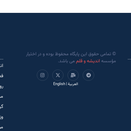
© تمامی حقوق این پایگاه محفوظ بوده و در اختیار
مؤسسه
اندیشه و قلم
می باشد.
ان
فص
العربية
|
English
رو
مر
گر
وز
مو