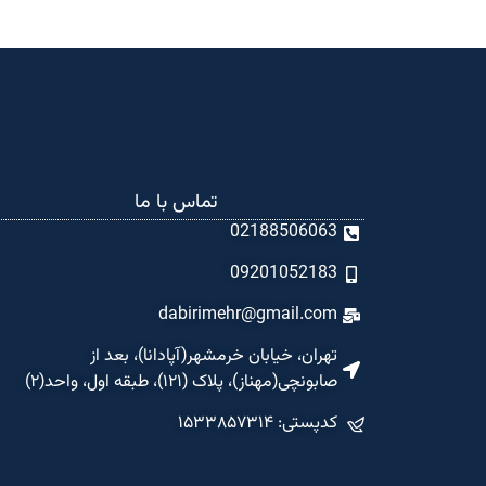
تماس با ما
02188506063
09201052183
dabirimehr@gmail.com
تهران، خیابان خرمشهر(آپادانا)، بعد از
صابونچی(مهناز)، پلاک (۱۲۱)، طبقه اول، واحد(۲)
کدپستی: ۱۵۳۳۸۵۷۳۱۴