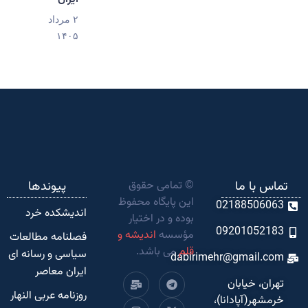
۲ مرداد
۱۴۰۵
تماس با ما
© تمامی حقوق
پیوندها
این پایگاه محفوظ
02188506063
اندیشکده‌ خرد
بوده و در اختیار
09201052183
مؤسسه
اندیشه و
فصلنامه مطالعات
قلم
می باشد.
سیاسی و رسانه ای
dabirimehr@gmail.com
ایران معاصر
تهران، خیابان
روزنامه عربی النهار
خرمشهر(آپادانا)،