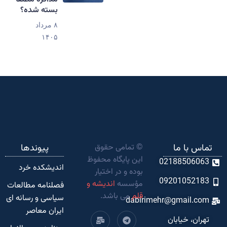
بسته شده؟
۸ مرداد
۱۴۰۵
تماس با ما
© تمامی حقوق
پیوندها
این پایگاه محفوظ
02188506063
اندیشکده‌ خرد
بوده و در اختیار
09201052183
مؤسسه
اندیشه و
فصلنامه مطالعات
قلم
می باشد.
سیاسی و رسانه ای
dabirimehr@gmail.com
ایران معاصر
تهران، خیابان