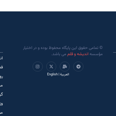
© تمامی حقوق این پایگاه محفوظ بوده و در اختیار
مؤسسه
اندیشه و قلم
می باشد.
ان
فص
العربية
|
English
رو
مر
گر
وز
مو