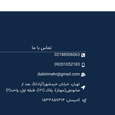
تماس با ما
02188506063
09201052183
dabirimehr@gmail.com
تهران، خیابان خرمشهر(آپادانا)، بعد از
صابونچی(مهناز)، پلاک (۱۲۱)، طبقه اول، واحد(۲)
کدپستی: ۱۵۳۳۸۵۷۳۱۴