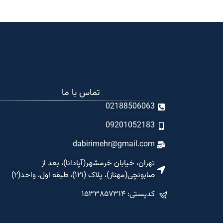
تماس با ما
02188506063
09201052183
dabirimehr@gmail.com
تهران، خیابان خرمشهر(آپادانا)، بعد از
صابونچی(مهناز)، پلاک (۱۲۱)، طبقه اول، واحد(۲)
کدپستی: ۱۵۳۳۸۵۷۳۱۴