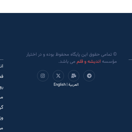
© تمامی حقوق این پایگاه محفوظ بوده و در اختیار
مؤسسه
اندیشه و قلم
می باشد.
ان
فص
العربية
|
English
رو
مر
گر
وز
مو