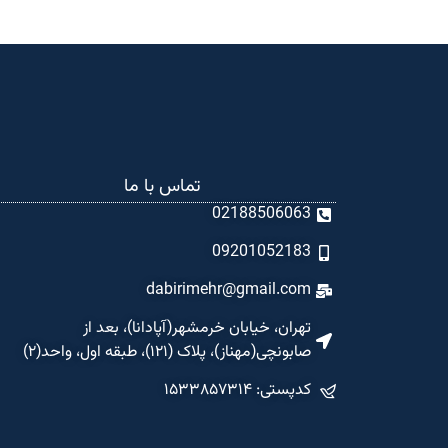
تماس با ما
02188506063
09201052183
dabirimehr@gmail.com
تهران، خیابان خرمشهر(آپادانا)، بعد از
صابونچی(مهناز)، پلاک (۱۲۱)، طبقه اول، واحد(۲)
کدپستی: ۱۵۳۳۸۵۷۳۱۴