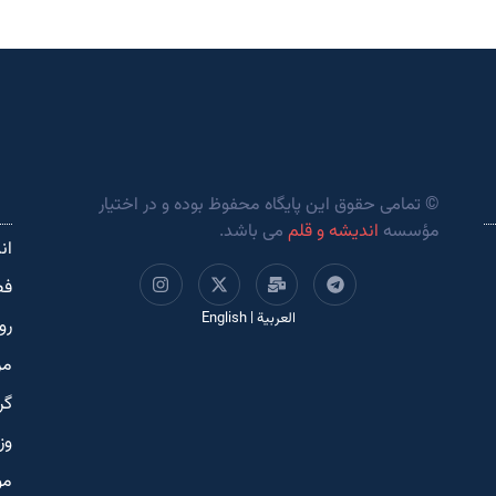
© تمامی حقوق این پایگاه محفوظ بوده و در اختیار
مؤسسه
اندیشه و قلم
می باشد.
ان
فص
العربية
|
English
رو
مر
گر
وز
مو