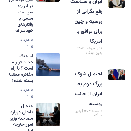
های اجتماعی
ایران و سیاست
در ایران:
رفع نگرانی از
سیاست
رسمی یا
روسیه و چین
رفتارهای
خودسرانه
برای توافق با
امریکا
۸ مرداد
۱۴۰۵
۱۸ اردیبهشت ۱۴۰۴
بدون دیدگاه
ایا جنگ
جدید در راه
است ؟ایا راه
احتمال شوک
مذاکره مطلقا
بسته شده؟
بزرگ دوم به
۸ مرداد
ایران از جانب
۱۴۰۵
روسیه
جنجال
۹ اسفند ۱۴۰۳
بدون
داخلی درباره
دیدگاه
مصاحبه وزیر
امور خارجه
ایران