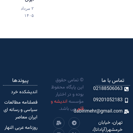
۲ مرداد
۱۴۰۵
تماس با ما
© تمامی حقوق
پیوندها
این پایگاه محفوظ
02188506063
اندیشکده‌ خرد
بوده و در اختیار
09201052183
مؤسسه
اندیشه و
فصلنامه مطالعات
قلم
می باشد.
سیاسی و رسانه ای
dabirimehr@gmail.com
ایران معاصر
تهران، خیابان
روزنامه عربی النهار
خرمشهر(آپادانا)،