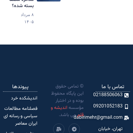
بسته شده؟
۸ مرداد
۱۴۰۵
تماس با ما
© تمامی حقوق
پیوندها
این پایگاه محفوظ
02188506063
اندیشکده‌ خرد
بوده و در اختیار
09201052183
مؤسسه
اندیشه و
فصلنامه مطالعات
قلم
می باشد.
سیاسی و رسانه ای
dabirimehr@gmail.com
ایران معاصر
تهران، خیابان