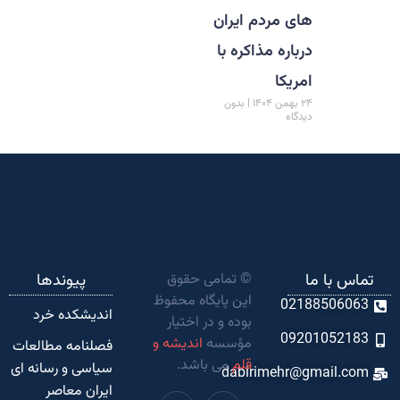
های مردم ایران
درباره مذاکره با
امریکا
۲۴ بهمن ۱۴۰۴
بدون
دیدگاه
تماس با ما
© تمامی حقوق
پیوندها
این پایگاه محفوظ
02188506063
اندیشکده‌ خرد
بوده و در اختیار
09201052183
مؤسسه
اندیشه و
فصلنامه مطالعات
قلم
می باشد.
سیاسی و رسانه ای
dabirimehr@gmail.com
ایران معاصر