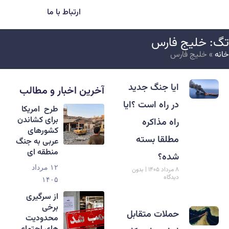
ارتباط با ما
گ: خلیج فارس
انه
»
خلیج فارس
ایا جنگ جدید
آخرین اخبار و مطالب
در راه است ؟ایا
طرح امریکا
برای کشاندن
راه مذاکره
کشورهای
مطلقا بسته
عربی به جنگ
منطقه ای
شده؟
۱۲ مرداد
۸ مرداد ۱۴۰۵
بدون
دیدگاه
۱۴۰۵
از سرگیری
برخی
حملات متقابل
محدودیت