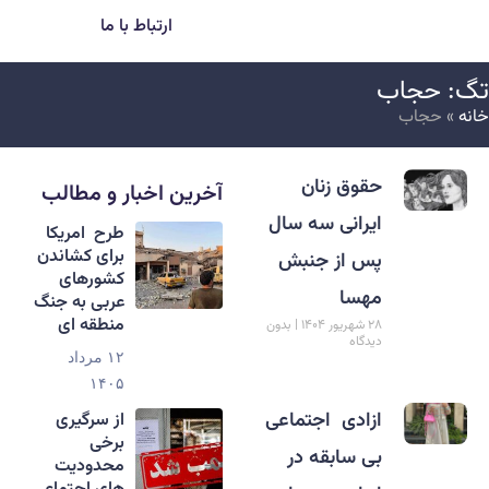
ارتباط با ما
گ: حجاب
انه
»
حجاب
حقوق زنان
آخرین اخبار و مطالب
ایرانی سه سال
طرح امریکا
برای کشاندن
پس از جنبش
کشورهای
مهسا
عربی به جنگ
منطقه ای
۲۸ شهریور ۱۴۰۴
بدون
دیدگاه
۱۲ مرداد
۱۴۰۵
ازادی اجتماعی
از سرگیری
برخی
بی سابقه در
محدودیت