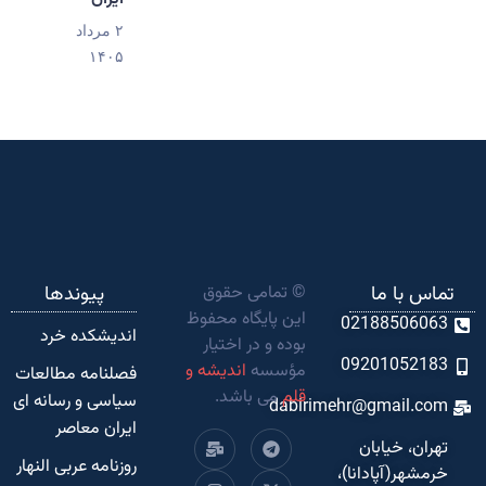
۲ مرداد
۱۴۰۵
تماس با ما
© تمامی حقوق
پیوندها
این پایگاه محفوظ
02188506063
اندیشکده‌ خرد
بوده و در اختیار
09201052183
مؤسسه
اندیشه و
فصلنامه مطالعات
قلم
می باشد.
سیاسی و رسانه ای
dabirimehr@gmail.com
ایران معاصر
تهران، خیابان
روزنامه عربی النهار
خرمشهر(آپادانا)،