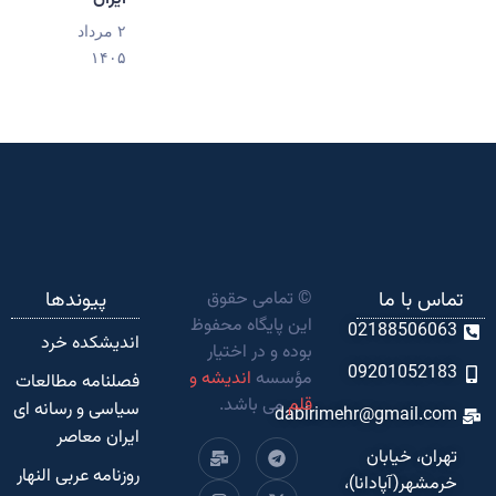
۲ مرداد
۱۴۰۵
تماس با ما
© تمامی حقوق
پیوندها
این پایگاه محفوظ
02188506063
اندیشکده‌ خرد
بوده و در اختیار
09201052183
مؤسسه
اندیشه و
فصلنامه مطالعات
قلم
می باشد.
سیاسی و رسانه ای
dabirimehr@gmail.com
ایران معاصر
تهران، خیابان
روزنامه عربی النهار
خرمشهر(آپادانا)،