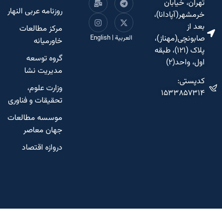
تهران، خیابان
روزنامه عربی النهار
خرمشهر(آپادانا)،
بعد از
مرکز مطالعات
صابونچی(مهناز)،
العربية
|
English
خاورمیانه
پلاک (۱۲۱)، طبقه
گروه توسعه
اول، واحد(۲)
مدیریت نشا
کدپستی:
وزارت علوم،
۱۵۳۳۸۵۷۳۱۴
تحقیقات و فناوری
موسسه مطالعات
جهان معاصر
دروازه اقتصاد