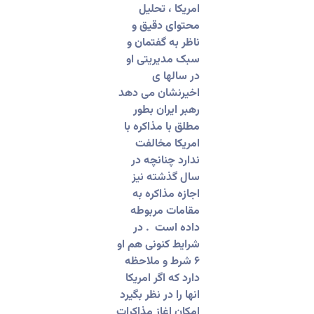
امریکا ، تحلیل
محتوای دقیق و
ناظر به گفتمان و
سبک مدیریتی او
در سالها ی
اخیرنشان می دهد
رهبر ایران بطور
مطلق با مذاکره با
امریکا مخالفت
ندارد چنانچه در
سال گذشته نیز
اجازه مذاکره به
مقامات مربوطه
داده است . در
شرایط کنونی هم او
۶ شرط و ملاحظه
دارد که اگر امریکا
انها را در نظر بگیرد
امکان اغاز مذاکرات