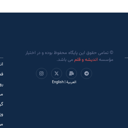
© تمامی حقوق این پایگاه محفوظ بوده و در اختیار
مؤسسه
اندیشه و قلم
می باشد.
ان
فص
العربية
|
English
رو
مر
گر
وز
مو