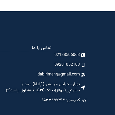
تماس با ما
02188506063
09201052183
dabirimehr@gmail.com
تهران، خیابان خرمشهر(آپادانا)، بعد از
صابونچی(مهناز)، پلاک (۱۲۱)، طبقه اول، واحد(۲)
کدپستی: ۱۵۳۳۸۵۷۳۱۴