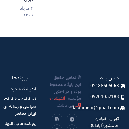
۲ مرداد
۱۴۰۵
تماس با ما
© تمامی حقوق
پیوندها
این پایگاه محفوظ
02188506063
اندیشکده‌ خرد
بوده و در اختیار
09201052183
مؤسسه
اندیشه و
فصلنامه مطالعات
قلم
می باشد.
سیاسی و رسانه ای
dabirimehr@gmail.com
ایران معاصر
تهران، خیابان
روزنامه عربی النهار
خرمشهر(آپادانا)،