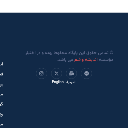
© تمامی حقوق این پایگاه محفوظ بوده و در اختیار
مؤسسه
اندیشه و قلم
می باشد.
ان
فص
العربية
|
English
رو
مر
گر
وز
مو