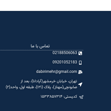
تماس با ما
02188506063
09201052183
dabirimehr@gmail.com
تهران، خیابان خرمشهر(آپادانا)، بعد از
صابونچی(مهناز)، پلاک (۱۲۱)، طبقه اول، واحد(۲)
کدپستی: ۱۵۳۳۸۵۷۳۱۴