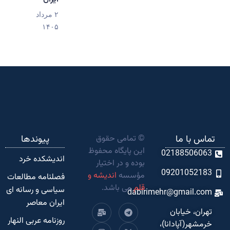
۲ مرداد
۱۴۰۵
تماس با ما
© تمامی حقوق
پیوندها
این پایگاه محفوظ
02188506063
اندیشکده‌ خرد
بوده و در اختیار
09201052183
مؤسسه
اندیشه و
فصلنامه مطالعات
قلم
می باشد.
سیاسی و رسانه ای
dabirimehr@gmail.com
ایران معاصر
تهران، خیابان
روزنامه عربی النهار
خرمشهر(آپادانا)،