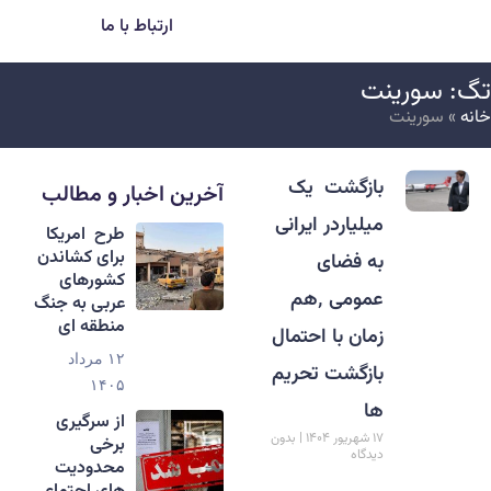
ارتباط با ما
گ: سورینت
انه
»
سورینت
بازگشت یک
آخرین اخبار و مطالب
میلیاردر ایرانی
طرح امریکا
برای کشاندن
به فضای
کشورهای
عمومی ٬هم
عربی به جنگ
منطقه ای
زمان با احتمال
۱۲ مرداد
بازگشت تحریم
۱۴۰۵
ها
از سرگیری
۱۷ شهریور ۱۴۰۴
بدون
برخی
دیدگاه
محدودیت