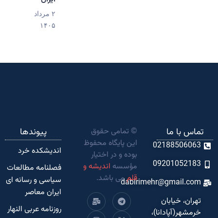
۲ مرداد
۱۴۰۵
تماس با ما
© تمامی حقوق
پیوندها
این پایگاه محفوظ
02188506063
اندیشکده‌ خرد
بوده و در اختیار
09201052183
مؤسسه
اندیشه و
فصلنامه مطالعات
قلم
می باشد.
سیاسی و رسانه ای
dabirimehr@gmail.com
ایران معاصر
تهران، خیابان
روزنامه عربی النهار
خرمشهر(آپادانا)،