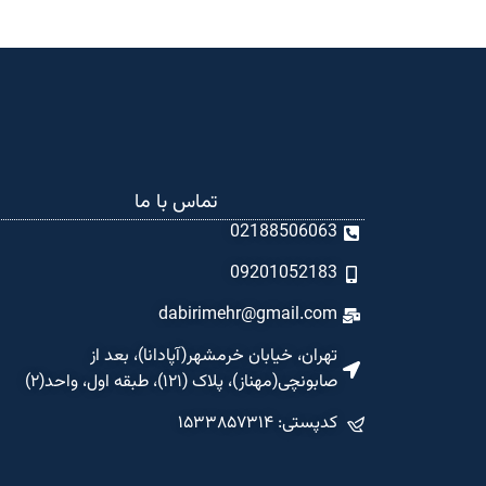
تماس با ما
02188506063
09201052183
dabirimehr@gmail.com
تهران، خیابان خرمشهر(آپادانا)، بعد از
صابونچی(مهناز)، پلاک (۱۲۱)، طبقه اول، واحد(۲)
کدپستی: ۱۵۳۳۸۵۷۳۱۴