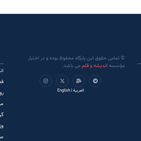
© تمامی حقوق این پایگاه محفوظ بوده و در اختیار
مؤسسه
اندیشه و قلم
می باشد.
ان
فص
العربية
|
English
رو
مر
گر
وز
مو