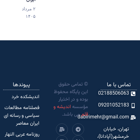
۲ مرداد
۱۴۰۵
تماس با ما
© تمامی حقوق
پیوندها
این پایگاه محفوظ
02188506063
اندیشکده‌ خرد
بوده و در اختیار
09201052183
مؤسسه
اندیشه و
فصلنامه مطالعات
قلم
می باشد.
سیاسی و رسانه ای
dabirimehr@gmail.com
ایران معاصر
تهران، خیابان
روزنامه عربی النهار
خرمشهر(آپادانا)،