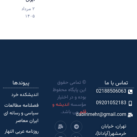
۲ مرداد
۱۴۰۵
تماس با ما
© تمامی حقوق
پیوندها
این پایگاه محفوظ
02188506063
اندیشکده‌ خرد
بوده و در اختیار
09201052183
مؤسسه
اندیشه و
فصلنامه مطالعات
قلم
می باشد.
سیاسی و رسانه ای
dabirimehr@gmail.com
ایران معاصر
تهران، خیابان
روزنامه عربی النهار
خرمشهر(آپادانا)،