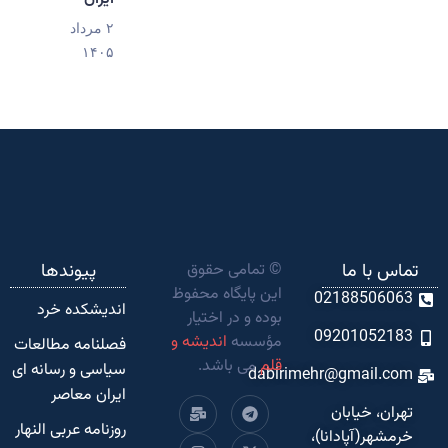
۲ مرداد
۱۴۰۵
تماس با ما
© تمامی حقوق
پیوندها
این پایگاه محفوظ
02188506063
اندیشکده‌ خرد
بوده و در اختیار
09201052183
مؤسسه
اندیشه و
فصلنامه مطالعات
قلم
می باشد.
سیاسی و رسانه ای
dabirimehr@gmail.com
ایران معاصر
تهران، خیابان
روزنامه عربی النهار
خرمشهر(آپادانا)،