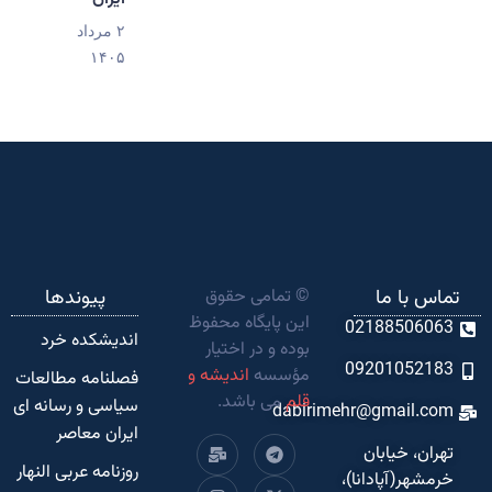
۲ مرداد
۱۴۰۵
تماس با ما
© تمامی حقوق
پیوندها
این پایگاه محفوظ
02188506063
اندیشکده‌ خرد
بوده و در اختیار
09201052183
مؤسسه
اندیشه و
فصلنامه مطالعات
قلم
می باشد.
سیاسی و رسانه ای
dabirimehr@gmail.com
ایران معاصر
تهران، خیابان
روزنامه عربی النهار
خرمشهر(آپادانا)،