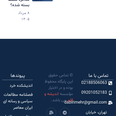
بسته شده؟
۸ مرداد
۱۴۰۵
تماس با ما
© تمامی حقوق
پیوندها
این پایگاه محفوظ
02188506063
اندیشکده‌ خرد
بوده و در اختیار
09201052183
مؤسسه
اندیشه و
فصلنامه مطالعات
قلم
می باشد.
سیاسی و رسانه ای
dabirimehr@gmail.com
ایران معاصر
تهران، خیابان