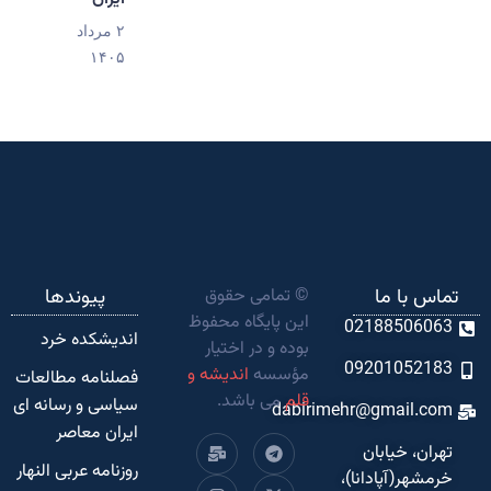
۲ مرداد
۱۴۰۵
تماس با ما
© تمامی حقوق
پیوندها
این پایگاه محفوظ
02188506063
اندیشکده‌ خرد
بوده و در اختیار
09201052183
مؤسسه
اندیشه و
فصلنامه مطالعات
قلم
می باشد.
سیاسی و رسانه ای
dabirimehr@gmail.com
ایران معاصر
تهران، خیابان
روزنامه عربی النهار
خرمشهر(آپادانا)،