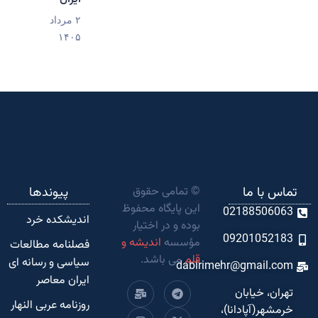
۲ مرداد
۱۴۰۵
تماس با ما
© تمامی حقوق
پیوندها
این پایگاه محفوظ
02188506063
اندیشکده‌ خرد
بوده و در اختیار
09201052183
مؤسسه
اندیشه و
فصلنامه مطالعات
قلم
می باشد.
سیاسی و رسانه ای
dabirimehr@gmail.com
ایران معاصر
تهران، خیابان
روزنامه عربی النهار
خرمشهر(آپادانا)،