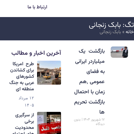
ارتباط با ما
گ: بابک زنجانی
انه
»
بابک زنجانی
بازگشت یک
آخرین اخبار و مطالب
میلیاردر ایرانی
طرح امریکا
برای کشاندن
به فضای
کشورهای
عمومی ٬هم
عربی به جنگ
منطقه ای
زمان با احتمال
۱۲ مرداد
بازگشت تحریم
۱۴۰۵
ها
از سرگیری
۱۷ شهریور ۱۴۰۴
بدون
برخی
دیدگاه
محدودیت