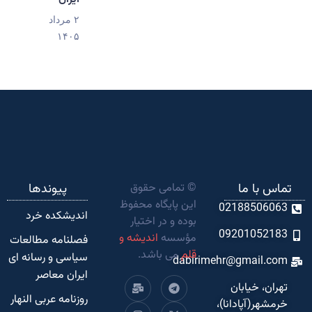
۲ مرداد
۱۴۰۵
تماس با ما
© تمامی حقوق
پیوندها
این پایگاه محفوظ
02188506063
اندیشکده‌ خرد
بوده و در اختیار
09201052183
مؤسسه
اندیشه و
فصلنامه مطالعات
قلم
می باشد.
سیاسی و رسانه ای
dabirimehr@gmail.com
ایران معاصر
تهران، خیابان
روزنامه عربی النهار
خرمشهر(آپادانا)،