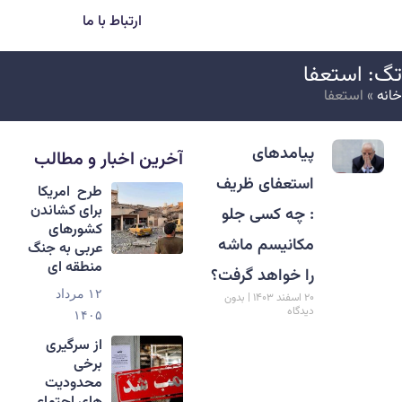
ارتباط با ما
گ: استعفا
انه
»
استعفا
پیامدهای
آخرین اخبار و مطالب
استعفای ظریف
طرح امریکا
برای کشاندن
: چه کسی جلو
کشورهای
مکانیسم ماشه
عربی به جنگ
منطقه ای
را خواهد گرفت؟
۱۲ مرداد
۲۰ اسفند ۱۴۰۳
بدون
دیدگاه
۱۴۰۵
از سرگیری
برخی
محدودیت