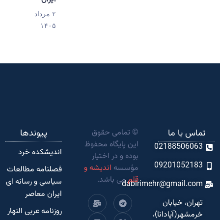
۲ مرداد
۱۴۰۵
تماس با ما
© تمامی حقوق
پیوندها
این پایگاه محفوظ
02188506063
اندیشکده‌ خرد
بوده و در اختیار
09201052183
مؤسسه
اندیشه و
فصلنامه مطالعات
قلم
می باشد.
سیاسی و رسانه ای
dabirimehr@gmail.com
ایران معاصر
تهران، خیابان
روزنامه عربی النهار
خرمشهر(آپادانا)،