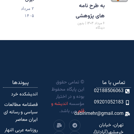
به طرح نامه
۲ مرداد
های پژوهشی
۱۴۰۵
۶ مرداد ۱۴۰۴
بدون
دیدگاه
تماس با ما
© تمامی حقوق
پیوندها
این پایگاه محفوظ
02188506063
اندیشکده‌ خرد
بوده و در اختیار
09201052183
مؤسسه
اندیشه و
فصلنامه مطالعات
قلم
می باشد.
سیاسی و رسانه ای
dabirimehr@gmail.com
ایران معاصر
تهران، خیابان
روزنامه عربی النهار
خرمشهر(آپادانا)،