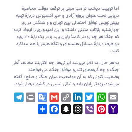
اما توییت دیشب ترامپ مبنی بر توقف موقت محاصرهٔ
دریایی تحت عنوان پروژه آزادی و خبر اکسیوس دربارهٔ تهیه
پیش‌نویس توافق احتمالی بین تهران و واشنگتن در روز
چهارشنبه بازتاب مثبتی داشته و این امیدواری را ایجاد کرده
که جنگ هر چه زودتر کاملاً پایان یابد و در یک بازهٔ ۳۰ روزه
دو طرف دربارهٔ مسائل هسته‌ای و تنگه هرمز با هم مذاکره
کنند.
به هر حال، به نظر می‌رسد ایرانی‌ها، چه اکثریت مخالف آغاز
جنگ و چه گروه‌های تندروِ موافق جنگ، می‌خواهند
وضعیت کنونی که به آن «وضعیت میان جنگ و صلح» گفته
می‌شود، زودتر پایان یابد و ثباتی نسبی در کشور برقرار شود.
ram
Print
Google
Gmail
LinkedIn
Copy
WhatsApp
Twitter
Email
Translate
Link
Facebook
Share
Snapchat
Threads
Pinterest
Viber
Yahoo
Mail