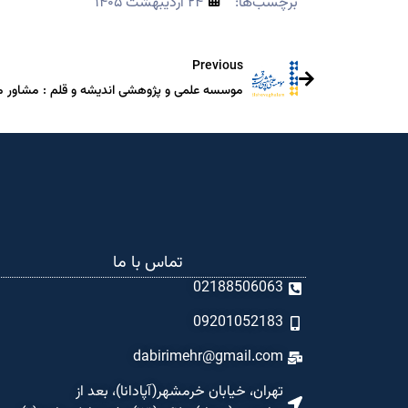
برچسب‌ها:
۲۴ اردیبهشت ۱۴۰۵
Previous
موسسه علمی و پژوهشی اندیشه و قلم : مشاور م
تماس با ما
02188506063
09201052183
dabirimehr@gmail.com
تهران، خیابان خرمشهر(آپادانا)، بعد از