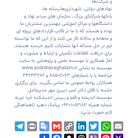
و شرکت‌ها
نهادهای دولتی، شهرداری‌ها،رسانه ها،
بانکها،شرکتتای بزرگ ، سازمان های مردم نهاد و
دانشگاهها و مراکز اموزشی مهمترین مشتریان ما
بوده و هستند که با ما در قالب قراردادهای پروژه ای
و ماهانه و سالانه کار می کنند و از این که ما توانسته
ایم در حل مساله انها مشارکت کنیم خرسند هستند.
برای دریافت اطلاعات تکمیلی و ارتباط و مشورت و
اغاز همکاری با موسسه علمی و پژوهشی به سایت
موسسه به نشانی www.andishevaghalam.ir
مراجعه یا با شمارهای ۸۸۵۰۶۰۶۳ و ۴۴۲۴۳۲۸۶
همکاران روابط عمومی ما تماس بگیرید. برای برگزاری
جلسه با اقای دکتر امیر دبیری مهر مدیرعامل
موسسه اندیشه و قلم و رییس اندیشکده خرد نیزبه
شماره همراه ۰۹۲۰۱۰۵۲۱۸۳ پیامک دهید تاهماهنگی
لازم صورت پذیرد.
ram
Print
Google
Gmail
LinkedIn
Copy
WhatsApp
Twitter
Email
Translate
Link