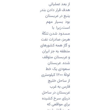
از بعد عملیاتی
هدف قرار دادن بندر
ینبع در عربستان
بود بسیار مهم
است.زیرا با
مسدود شدن تنگۀ
هرمز، صادرات نفت
و گاز همه کشورهای
منطقه به جز ایران
و عربستان متوقف
شده. عربستان
سعودی یک خط
لولۀ ۱۲۰۰ کیلومتری
از ساحل خلیج
فارس به غرب
عربستان در ساحل
دریای سرخ کشیده
برای مواقعی که