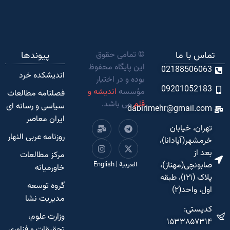
تماس با ما
© تمامی حقوق
پیوندها
این پایگاه محفوظ
02188506063
اندیشکده‌ خرد
بوده و در اختیار
09201052183
مؤسسه
اندیشه و
فصلنامه مطالعات
قلم
می باشد.
سیاسی و رسانه ای
dabirimehr@gmail.com
ایران معاصر
تهران، خیابان
روزنامه عربی النهار
خرمشهر(آپادانا)،
بعد از
مرکز مطالعات
صابونچی(مهناز)،
العربية
|
English
خاورمیانه
پلاک (۱۲۱)، طبقه
گروه توسعه
اول، واحد(۲)
مدیریت نشا
کدپستی:
وزارت علوم،
۱۵۳۳۸۵۷۳۱۴
تحقیقات و فناوری