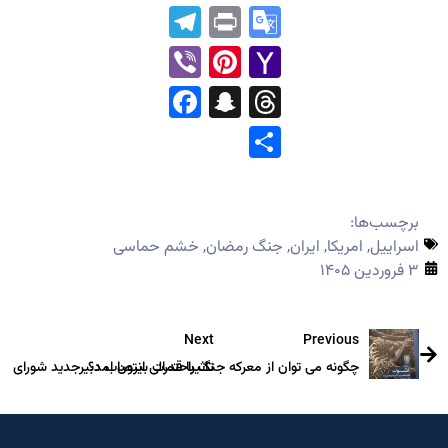
Link
Telegram
Print
Google
Translate
Pinterest
Viber
Yahoo
Mail
Facebook
Snapchat
Threads
Share
برچسب‌ها:
اسراییل
,
امریکا
,
ایران
,
جنگ رمضان
,
خشم حماسی
۳ فروردین ۱۴۰۵
Next
Previous
چگونه می توان از معرکه جنگ با قدرت بیرون امد؟
تاثیراحتمالی انتصاب دبیرجدید شورای عا