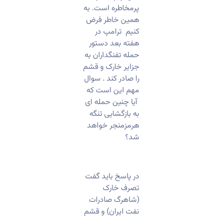
پرمخاطره است. به
همین خاطر فرض
کنیم ترامپ‌ در
هفته بعد دستور
حمله تفنگداران به
جزایر خارک و قشم
را صادر کند . سوال
مهم این است که
آیا چنین حمله ای
به بازگشایی تنگه
هرمزمنجر خواهد
شد؟
​در پاسخ باید گفت
تصرف خارک
(شاهرگ صادرات
نفت ایران) و قشم