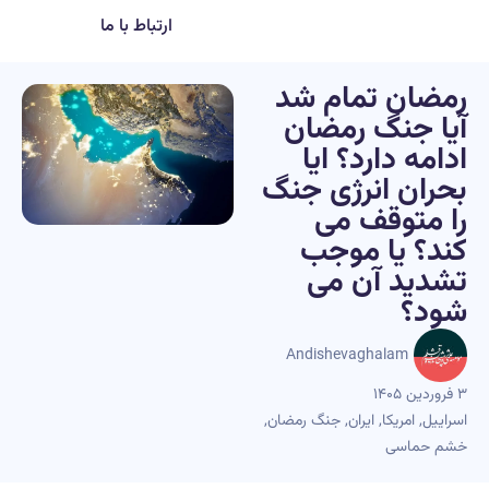
ارتباط با ما
رمضان تمام شد
آیا جنگ رمضان
ادامه دارد؟ ایا
بحران انرژی جنگ
را متوقف می
کند؟ یا موجب
تشدید آن می
شود؟
Andishevaghalam
۳ فروردین ۱۴۰۵
اسراییل
,
امریکا
,
ایران
,
جنگ رمضان
,
خشم حماسی