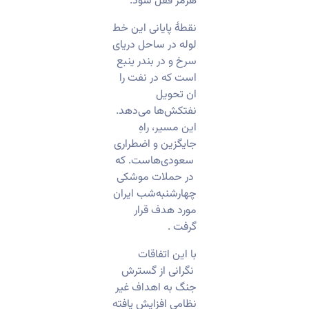
هرمز قفل شود.
نقطۀ پایانی این خط
لوله در ساحل دریای
سرخ و در بندر ینبع
است که در نفت را
ان تحویل
نفتکش‌ها می‌دهد.
این مسیر، راهِ
جایگزین و اضطراری
سعودی‌هاست. که
در حملات موشکی
چهارشنبه‌شب ایران
مورد هدف قرار
گرفت .
با این اتفاقات
نگرانی از گسترش
جنگ به اهداف غیر
نظامی افزایش یافته