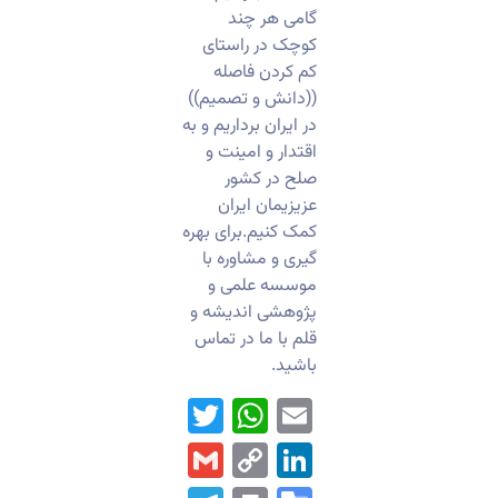
گامی هر چند
کوچک در راستای
کم کردن فاصله
((دانش و تصمیم))
در ایران برداریم و به
اقتدار و امینت و
صلح در کشور
عزیزیمان ایران
کمک کنیم.برای بهره
گیری و مشاوره با
موسسه علمی و
پژوهشی اندیشه و
قلم با ما در تماس
باشید.
WhatsApp
Twitter
Email
Gmail
LinkedIn
Copy
Link