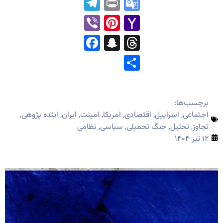
Telegram
Print
Google
Translate
Pinterest
Viber
Yahoo
Mail
Facebook
Snapchat
Threads
Share
برچسب‌ها:
اجتماعی
,
اسراییل
,
اقتصادی
,
امریکا
,
امینت
,
ایران
,
اینده پژوهی
,
تجاوز
,
تحلیل
,
جنگ تحمیلی
,
سیاسی
,
نظامی
۱۲ تیر ۱۴۰۴