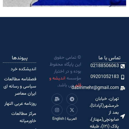
تماس با ما
© تمامی حقوق
پیوندها
این پایگاه محفوظ
02188506063
اندیشکده‌ خرد
بوده و در اختیار
09201052183
مؤسسه
اندیشه و
فصلنامه مطالعات
قلم
می باشد.
سیاسی و رسانه ای
dabirimehr@gmail.com
ایران معاصر
تهران، خیابان
روزنامه عربی النهار
خرمشهر(آپادانا)،
بعد از
مرکز مطالعات
صابونچی(مهناز)،
العربية
|
English
خاورمیانه
پلاک (۱۲۱)، طبقه